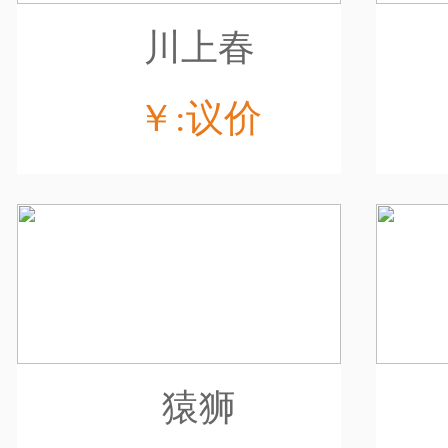
川上春
￥:议价
猿狮