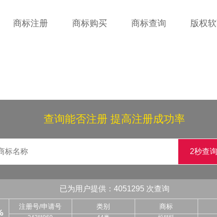
商标注册
商标购买
商标查询
版权软
查询能否注册 提高注册成功率
2秒查
245**848
42类
图形
245**345
27类
千**舍
244**764
20类
ME**UN
已为用户提供：4051295 次查询
244**088
10类
浩*
243**240
36类
鑫*咖
注册号/申请号
类别
商标
%
243**969
44类
松**科