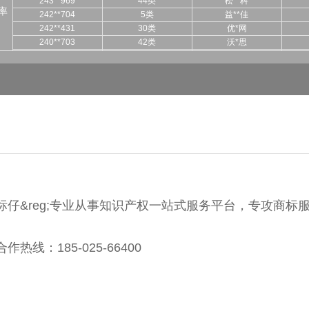
率
242**704
5类
益**佳
242**431
30类
优*网
240**703
42类
沃*思
240**815
35类
云**品
240**331
17类
天**学
242**472
35类
瀚*
241**156
42类
启**车
241**157
41类
潜*
240**545
29类
果*润
239**986
09类
微*
237**941
35类
行**享
245**848
42类
图形
245**345
27类
千**舍
244**764
20类
ME**UN
标仔&reg;专业从事知识产权一站式服务平台，专攻商标
244**088
10类
浩*
243**240
36类
鑫*咖
243**969
44类
松**科
合作热线：185-025-66400
242**704
5类
益**佳
242**431
30类
优*网
240**703
42类
沃*思
240**815
35类
云**品
240**331
17类
天**学