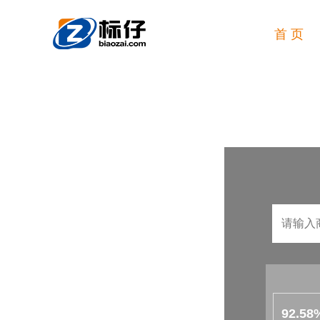
首 页
92.58