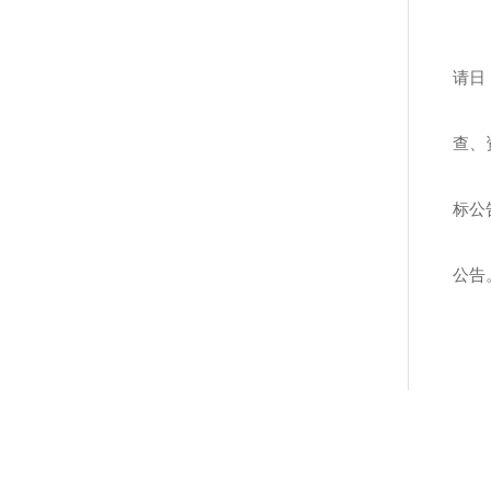
请日
查、
标公
公告