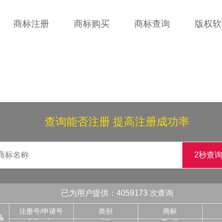
商标注册
商标购买
商标查询
版权软
查询能否注册 提高注册成功率
245**848
42类
图形
2秒查
245**345
27类
千**舍
244**764
20类
ME**UN
244**088
10类
浩*
243**240
36类
鑫*咖
已为用户提供：4059173 次查询
243**969
44类
松**科
242**704
5类
益**佳
注册号/申请号
类别
商标
%
242**431
30类
优*网