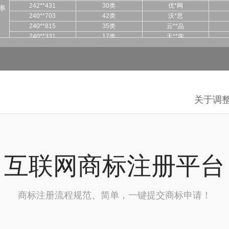
240**703
42类
沃*思
率
240**815
35类
云**品
240**331
17类
天**学
242**472
35类
瀚*
241**156
42类
启**车
241**157
41类
潜*
240**545
29类
果*润
239**986
09类
微*
237**941
35类
行**享
关于调整商标注
245**848
42类
图形
245**345
27类
千**舍
244**764
20类
ME**UN
244**088
10类
浩*
243**240
36类
鑫*咖
243**969
44类
松**科
互联网商标注册平台
242**704
5类
益**佳
242**431
30类
优*网
240**703
42类
沃*思
240**815
35类
云**品
商标注册流程规范、简单，一键提交商标申请！
240**331
17类
天**学
242**472
35类
瀚*
241**156
42类
启**车