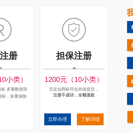
241**157
41类
潜*
240**545
29类
果*润
239**986
09类
微*
237**941
35类
行**享
注册
担保注册
10小类）
1200元（10小类）
标 多重数据筛
无近似商标符合担保提交，
注册不成功，全额退款
商标，多重保险
立即办理
了解详情