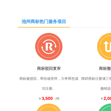
池州商标热门服务项目
商标驳回复审
商标撤
商标被驳回，帮你做答辩，力争帮您成
障碍商标注册满三
功注册。
撤销该
3,500
2,0
￥
/件
￥