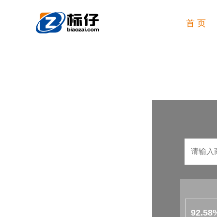
首 页
92.58