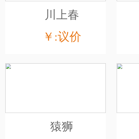
川上春
￥:议价
猿狮