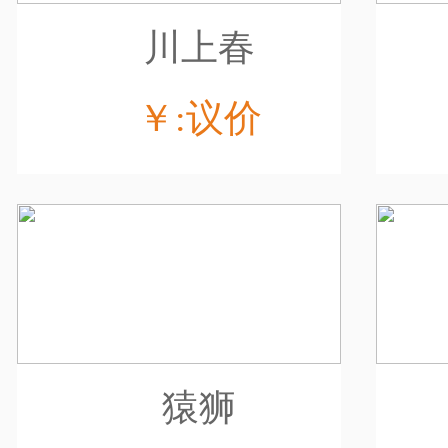
川上春
￥:议价
猿狮